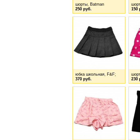
шорты, Batman
шор
250 руб.
150 
юбка школьная, F&F;
шорт
370 руб.
230 