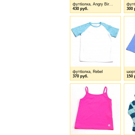
футболка, Angry Bir…
футб
430 руб.
300 
футболка, Rebel
шорт
370 руб.
150 