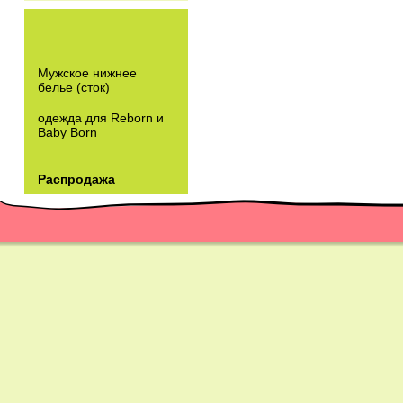
Мужское нижнее
белье (сток)
одежда для Reborn и
Baby Born
Распродажа