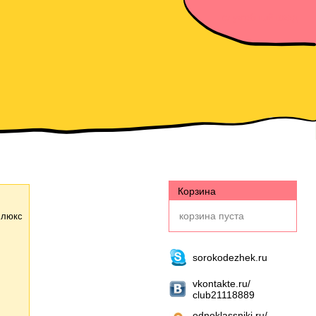
служебный вход
Корзина
корзина пуста
люкс
sorokodezhek.ru
vkontakte.ru/
club21118889
odnoklassniki.ru/