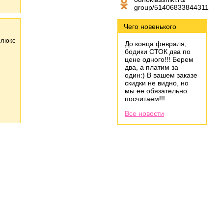
group/51406833844311
Чего новенького
люкс
До конца февраля,
бодики СТОК два по
цене одного!!! Берем
два, а платим за
один:) В вашем заказе
скидки не видно, но
мы ее обязательно
посчитаем!!!
Все новости