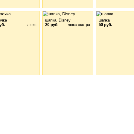
очка
шапка, Disney
шапка
уб.
люкс
20 руб.
люкс-экстра
50 руб.