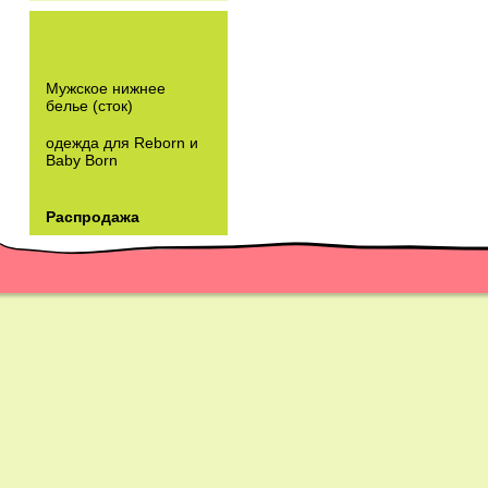
Мужское нижнее
белье (сток)
одежда для Reborn и
Baby Born
Распродажа