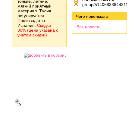
тонкие, летние,
group/51406833844311
мягкий приятный
материал. Талия
регулируется.
Чего новенького
Производство
Испания.
Скидка
Все новости
30% (цена указана с
учетом скидки)