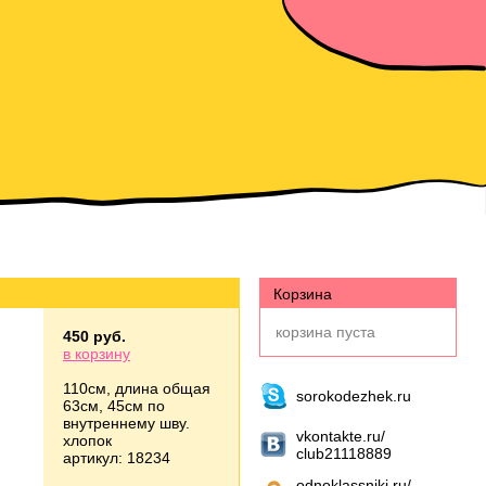
служебный вход
Корзина
корзина пуста
450 руб.
в корзину
110см, длина общая
sorokodezhek.ru
63см, 45см по
внутреннему шву.
vkontakte.ru/
хлопок
club21118889
артикул: 18234
odnoklassniki.ru/