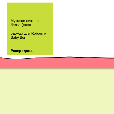
Мужское нижнее
белье (сток)
одежда для Reborn и
Baby Born
Распродажа