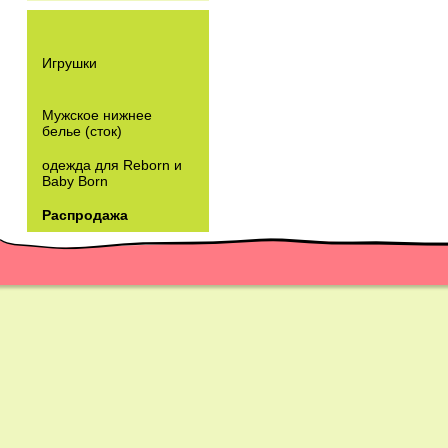
Игрушки
Мужское нижнее
белье (сток)
одежда для Reborn и
Baby Born
Распродажа